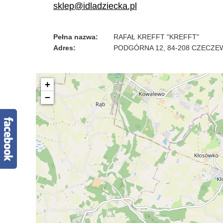
sklep@idladziecka.pl
Pełna nazwa:
RAFAŁ KREFFT "KREFFT"
Adres:
PODGÓRNA 12
,
84-208 CZECZE
+
−