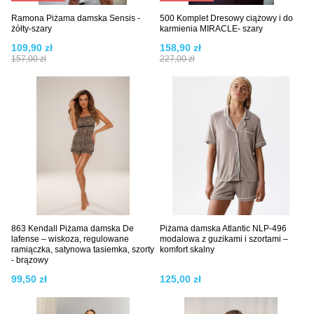
Ramona Piżama damska Sensis -
500 Komplet Dresowy ciążowy i do
żółty-szary
karmienia MIRACLE- szary
109,90 zł
158,90 zł
157,00 zł
227,00 zł
863 Kendall Piżama damska De
Piżama damska Atlantic NLP-496
lafense – wiskoza, regulowane
modalowa z guzikami i szortami –
ramiączka, satynowa tasiemka, szorty
komfort skalny
- brązowy
99,50 zł
125,00 zł