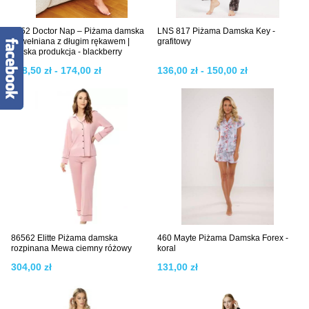
7352 Doctor Nap – Piżama damska
LNS 817 Piżama Damska Key -
bawełniana z długim rękawem |
grafitowy
Polska produkcja - blackberry
168,50 zł - 174,00 zł
136,00 zł - 150,00 zł
86562 Elitte Piżama damska
460 Mayte Piżama Damska Forex -
rozpinana Mewa ciemny różowy
koral
304,00 zł
131,00 zł