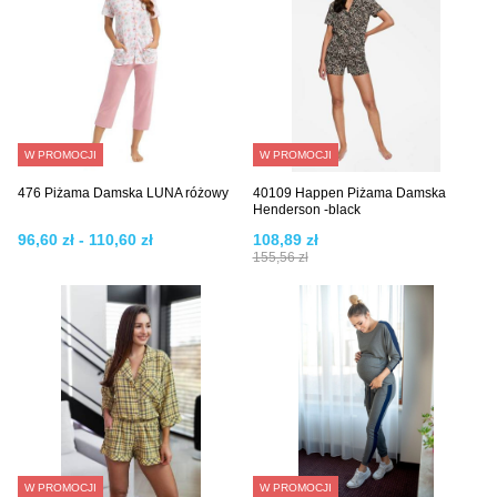
W PROMOCJI
W PROMOCJI
476 Piżama Damska LUNA różowy
40109 Happen Piżama Damska
Henderson -black
96,60 zł - 110,60 zł
108,89 zł
155,56 zł
W PROMOCJI
W PROMOCJI