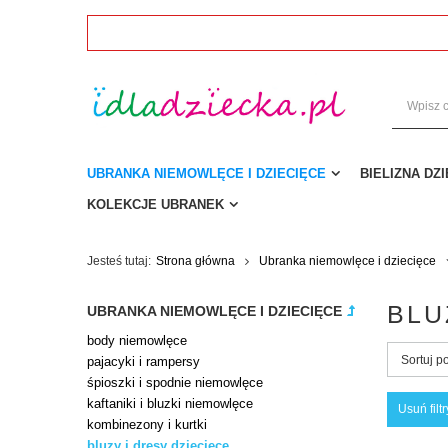
UBRANKA NIEMOWLĘCE I DZIECIĘCE
BIELIZNA DZ
KOLEKCJE UBRANEK
Jesteś tutaj:
Strona główna
Ubranka niemowlęce i dziecięce
BLU
UBRANKA NIEMOWLĘCE I DZIECIĘCE
body niemowlęce
Sortuj p
pajacyki i rampersy
śpioszki i spodnie niemowlęce
kaftaniki i bluzki niemowlęce
Usuń filtr
kombinezony i kurtki
bluzy i dresy dziecięce