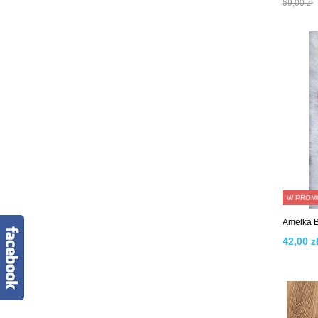
59,00 zł
W PROM
Amelka B
42,00 zł