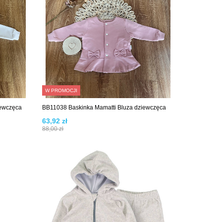
W PROMOCJI
iewczęca
BB11038 Baskinka Mamatti Bluza dziewczęca
63,92 zł
88,00 zł