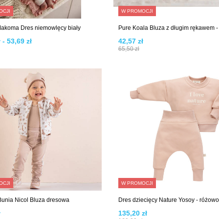
OCJI
W PROMOCJI
Makoma Dres niemowlęcy biały
Pure Koala Bluza z długim rękawem 
 - 53,69 zł
42,57 zł
65,50 zł
OCJI
W PROMOCJI
unia Nicol Bluza dresowa
Dres dziecięcy Nature Yosoy - różow
ł
135,20 zł