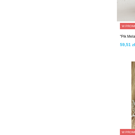
W PROM
"Pik Mel
59,51 zł
W PROM