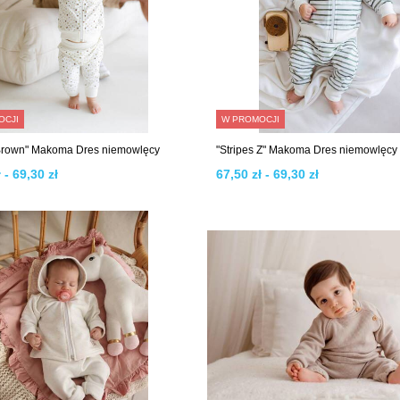
OCJI
W PROMOCJI
Brown" Makoma Dres niemowlęcy
"Stripes Z" Makoma Dres niemowlęcy
 - 69,30 zł
67,50 zł - 69,30 zł