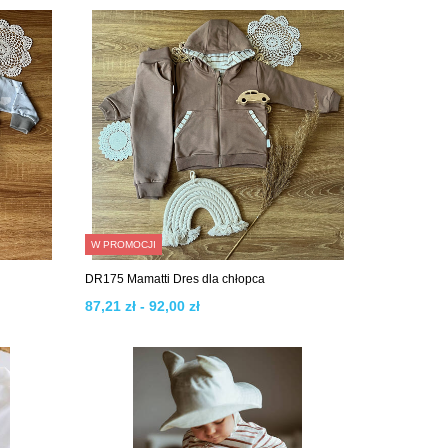
W PROMOCJI
DR175 Mamatti Dres dla chłopca
87,21 zł - 92,00 zł