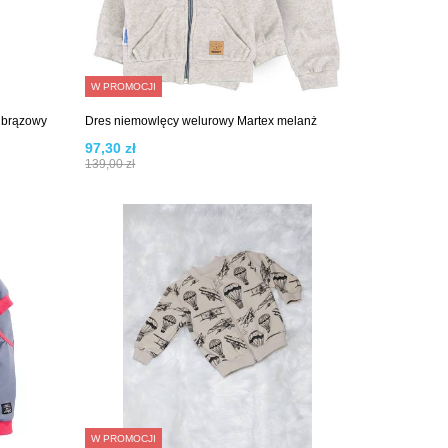
W PROMOCJI
 brązowy
Dres niemowlęcy welurowy Martex melanż
97,30 zł
139,00 zł
W PROMOCJI