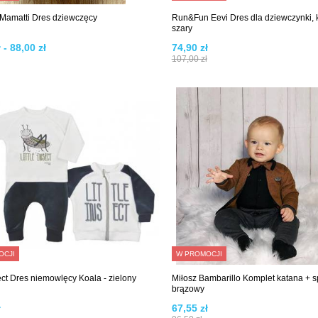
amatti Dres dziewczęcy
Run&Fun Eevi Dres dla dziewczynki, 
szary
 - 88,00 zł
74,90 zł
107,00 zł
OCJI
W PROMOCJI
sect Dres niemowlęcy Koala - zielony
Miłosz Bambarillo Komplet katana + 
brązowy
ł
67,55 zł