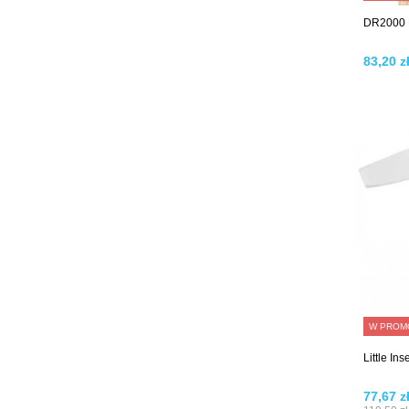
DR2000 M
83,20 zł
W PROM
Little In
77,67 z