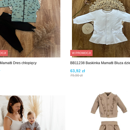
OCJI
W PROMOCJI
amatti Dres chłopięcy
BB11238 Baskinka Mamatti Bluza dz
ł
63,92 zł
79,90 zł