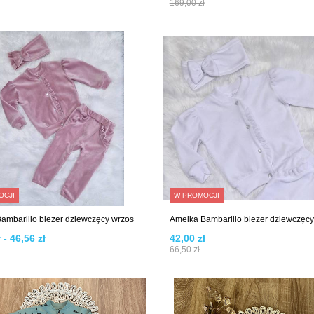
169,00 zł
OCJI
W PROMOCJI
ambarillo blezer dziewczęcy wrzos
Amelka Bambarillo blezer dziewczęcy 
 - 46,56 zł
42,00 zł
66,50 zł