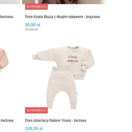
W PROMOCJI
- beżowa
Pure Koala Bluza z długim rękawem - brązowa
30,55 zł
47,00 zł
W PROMOCJI
o-beżowy
Dres dziecięcy Nature Yosoy - beżowy
135,20 zł