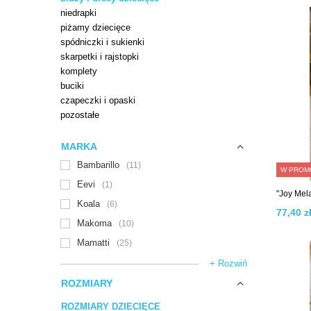
niedrapki
piżamy dziecięce
spódniczki i sukienki
skarpetki i rajstopki
komplety
buciki
czapeczki i opaski
pozostałe
MARKA
Bambarillo
11
W PROM
Eevi
1
"Joy Mel
Koala
6
77,40 zł
Makoma
10
Mamatti
25
+ Rozwiń
ROZMIARY
ROZMIARY DZIECIĘCE