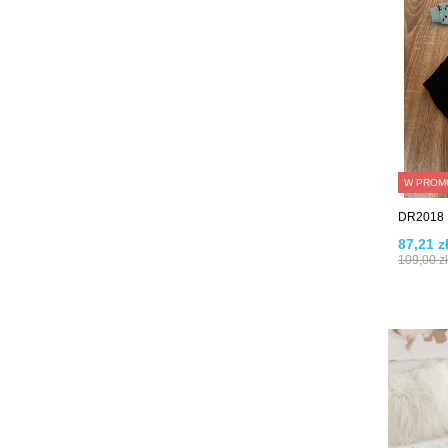
W PROM
DR2018 M
87,21 z
109,00 zł