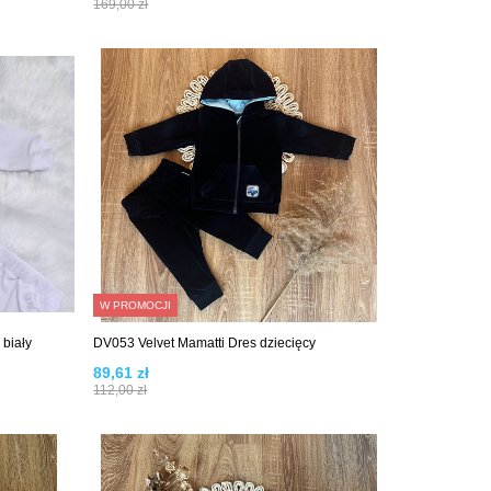
169,00 zł
W PROMOCJI
biały
DV053 Velvet Mamatti Dres dziecięcy
89,61 zł
112,00 zł