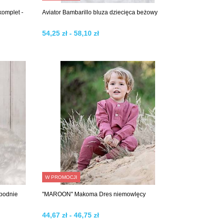
komplet -
Aviator Bambarillo bluza dziecięca beżowy
54,25 zł - 58,10 zł
W PROMOCJI
spodnie
"MAROON" Makoma Dres niemowlęcy
44,67 zł - 46,75 zł