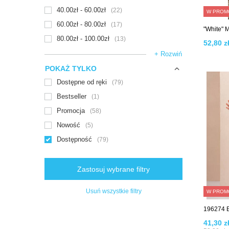
40.00zł - 60.00zł
22
W PROM
60.00zł - 80.00zł
17
"White" 
80.00zł - 100.00zł
13
52,80 zł
+ Rozwiń
POKAŻ TYLKO
Dostępne od ręki
79
Bestseller
1
Promocja
58
Nowość
5
Dostępność
79
Zastosuj wybrane filtry
Usuń wszystkie filtry
W PROM
196274 B
41,30 z