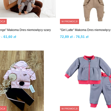
OCJI
W PROMOCJI
ange" Makoma Dres niemowlęcy szary
"Girl Latte" Makoma Dres niemowlęcy
 - 61,60 zł
72,89 zł - 76,51 zł
OCJI
W PROMOCJI