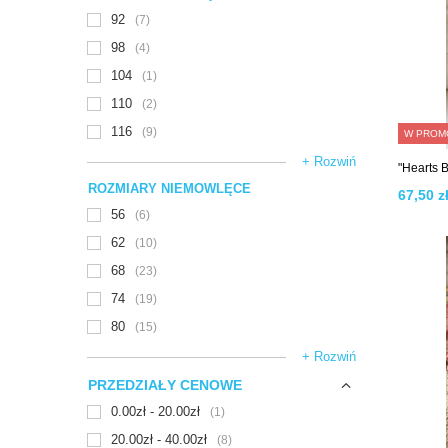
92
7
98
4
104
1
110
2
116
9
W PROM
+ Rozwiń
"Hearts 
ROZMIARY NIEMOWLĘCE
67,50 zł
56
6
62
10
68
23
74
19
80
15
+ Rozwiń
PRZEDZIAŁY CENOWE
0.00zł - 20.00zł
1
20.00zł - 40.00zł
8