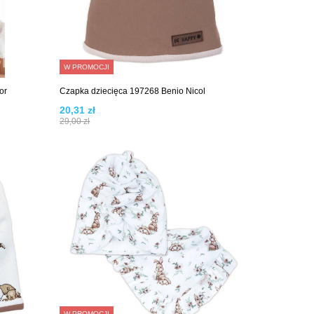
W PROMOCJI
or
Czapka dziecięca 197268 Benio Nicol
20,31 zł
29,00 zł
W PROMOCJI