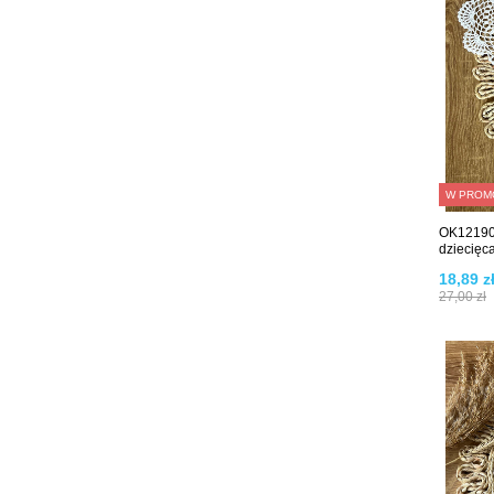
W PROM
OK12190 
dziecięc
18,89 z
27,00 zł