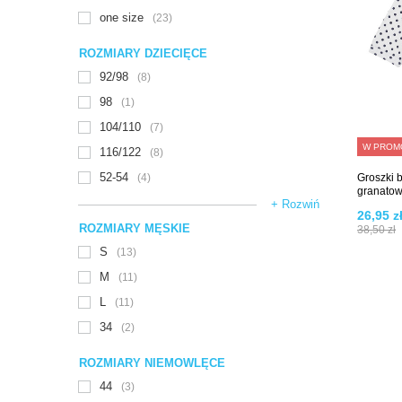
one size
23
ROZMIARY DZIECIĘCE
92/98
8
98
1
104/110
7
W PROM
116/122
8
52-54
4
Groszki 
granato
+ Rozwiń
26,95 z
ROZMIARY MĘSKIE
38,50 zł
S
13
M
11
L
11
34
2
ROZMIARY NIEMOWLĘCE
44
3