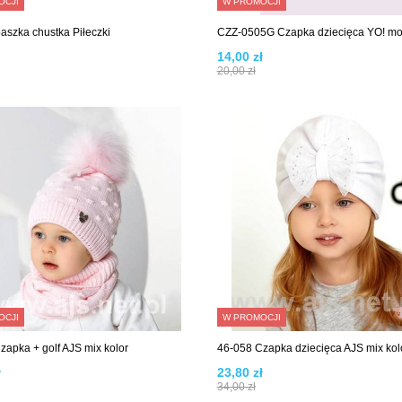
OCJI
W PROMOCJI
aszka chustka Piłeczki
CZZ-0505G Czapka dziecięca YO! mo
14,00 zł
20,00 zł
OCJI
W PROMOCJI
zapka + golf AJS mix kolor
46-058 Czapka dziecięca AJS mix kol
ł
23,80 zł
34,00 zł