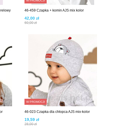
W PROMOCJI
relowy
46-459 Czapka + komin AJS mix kolor
42,00 zł
60,00 zł
W PROMOCJI
or
46-023 Czapka dla chłopca AJS mix-kolor
19,59 zł
28,00 zł