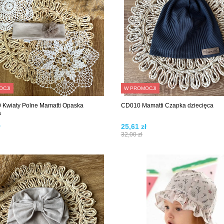
OCJI
W PROMOCJI
Kwiaty Polne Mamatti Opaska
CD010 Mamatti Czapka dziecięca
a
ł
25,61 zł
32,00 zł