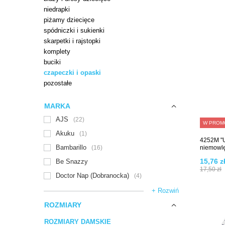
niedrapki
piżamy dziecięce
spódniczki i sukienki
skarpetki i rajstopki
komplety
buciki
czapeczki i opaski
pozostałe
MARKA
AJS
22
W PROM
Akuku
1
4252M "
Bambarillo
16
niemowl
15,76 z
Be Snazzy
17,50 zł
Doctor Nap (Dobranocka)
4
+ Rozwiń
ROZMIARY
ROZMIARY DAMSKIE