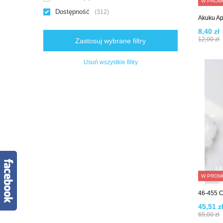
W PROM
Dostępność
312
Akuku Ap
8,40 zł
12,00 zł
Zastosuj wybrane filtry
Usuń wszystkie filtry
W PROM
46-455 C
45,51 z
65,00 zł