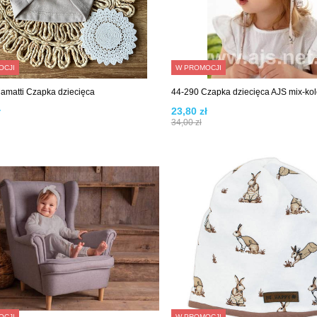
OCJI
W PROMOCJI
matti Czapka dziecięca
44-290 Czapka dziecięca AJS mix-kol
ł
23,80 zł
34,00 zł
OCJI
W PROMOCJI