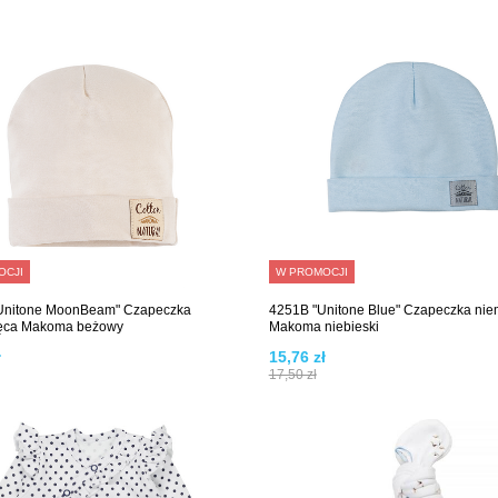
OCJI
W PROMOCJI
Unitone MoonBeam" Czapeczka
4251B "Unitone Blue" Czapeczka ni
ęca Makoma beżowy
Makoma niebieski
ł
15,76 zł
17,50 zł