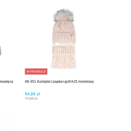
W PROMOCJI
emowlęca
48-351 Komplet czapka+golf AJS morelowy
54,26 zł
77,50 zł