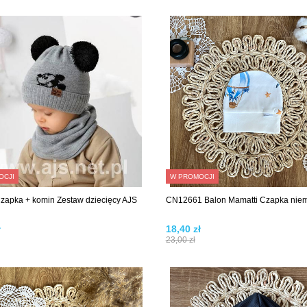
OCJI
W PROMOCJI
zapka + komin Zestaw dziecięcy AJS
CN12661 Balon Mamatti Czapka nie
ł
18,40 zł
23,00 zł