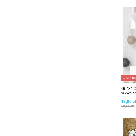
W PROM
46-434 C
mix-kolor
42,00 z
60,00 zł