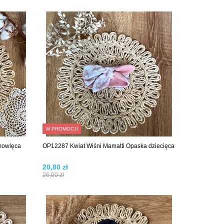
W PROMOCJI
mowlęca
OP12287 Kwiat Wiśni Mamatti Opaska dziecięca
20,80 zł
26,00 zł