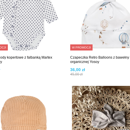
OCJI
W PROMOCJI
body kopertowe z falbanką Martex
Czapeczka Retro Balloons z bawełny
wy
organicznej Yosoy
ł
36,00 zł
45,00 zł