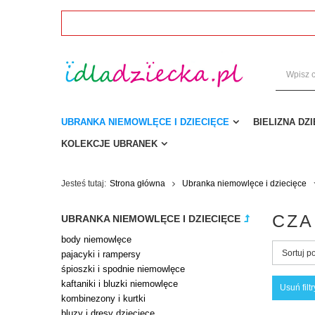
UBRANKA NIEMOWLĘCE I DZIECIĘCE
BIELIZNA DZ
KOLEKCJE UBRANEK
Jesteś tutaj:
Strona główna
Ubranka niemowlęce i dziecięce
CZA
UBRANKA NIEMOWLĘCE I DZIECIĘCE
body niemowlęce
Sortuj p
pajacyki i rampersy
śpioszki i spodnie niemowlęce
kaftaniki i bluzki niemowlęce
Usuń filtr
kombinezony i kurtki
bluzy i dresy dziecięce