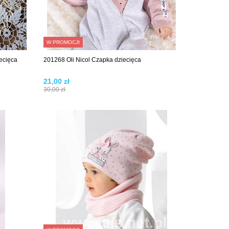
W PROMOCJI
ecięca
201268 Oli Nicol Czapka dziecięca
21,00 zł
30,00 zł