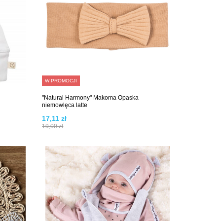
W PROMOCJI
"Natural Harmony" Makoma Opaska
niemowlęca latte
17,11 zł
19,00 zł