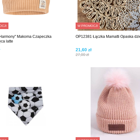
OCJI
W PROMOCJI
l Harmony" Makoma Czapeczka
OP12381 Łączka Mamatti Opaska dzi
ca latte
ł
21,60 zł
27,00 zł