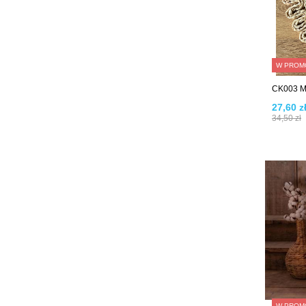
W PROM
CK003 Ma
27,60 z
34,50 zł
W PROM