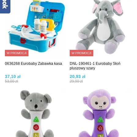
W PROMOCJI
W PROMOCJI
0636268 Eurobaby Zabawka kasa
DNL-190461-1 Eurobaby Słoń
pluszowy szary
37,10 zł
20,93 zł
53,00 zł
29,90 zł