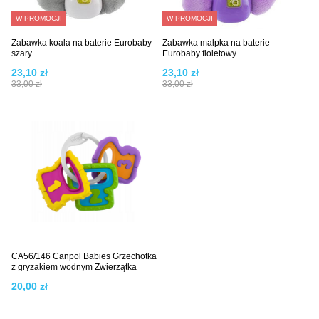
W PROMOCJI
W PROMOCJI
Zabawka koala na baterie Eurobaby
Zabawka małpka na baterie
szary
Eurobaby fioletowy
23,10 zł
23,10 zł
33,00 zł
33,00 zł
CA56/146 Canpol Babies Grzechotka
z gryzakiem wodnym Zwierzątka
20,00 zł