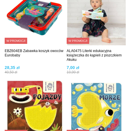
W PROMOCJI
W PROMOCJI
EBZ604EB Zabawka koszyk owoców
ALA0475 Literki edukacyjna
Eurobaby
książeczka do kąpieli z piszczkiem
Akuku
28,35 zł
7,00 zł
40,50 zł
10,00 zł