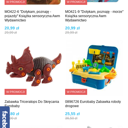
W PROMOCJI
W PROMOCJI
MO422-6 "Dotykam, poznaję -
MO421-9 "Dotykam, poznaję - morze"
pojazdy" Książka sensoryczna Awm
Książka sensoryczna Awm
Wydawnictwo
Wydawnictwo
20,99 zł
20,99 zł
29,99 zł
29,99 zł
W PROMOCJI
W PROMOCJI
Zabawka Triceratops Do Skręcania
0896726 Eurobaby Zabawka roboty
Eurobaby
drogowe
30,80 zł
25,55 zł
44,00 zł
36,50 zł