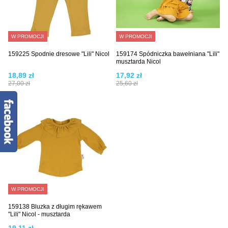
W PROMOCJI
W PROMOCJI
159225 Spodnie dresowe "Lili" Nicol
159174 Spódniczka bawełniana "Lili"
musztarda Nicol
18,89 zł
17,92 zł
27,00 zł
25,60 zł
W PROMOCJI
159138 Bluzka z długim rękawem
"Lili" Nicol - musztarda