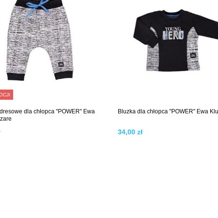
OCJI
 dresowe dla chłopca "POWER" Ewa
Bluzka dla chłopca "POWER" Ewa Kl
szare
ł
34,00 zł