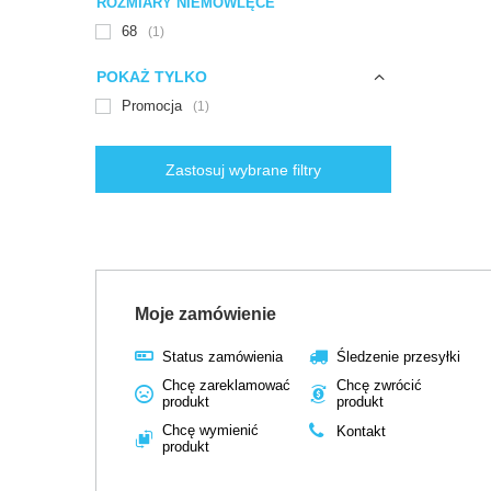
ROZMIARY NIEMOWLĘCE
68
1
POKAŻ TYLKO
Promocja
1
Zastosuj wybrane filtry
Moje zamówienie
Status zamówienia
Śledzenie przesyłki
Chcę zareklamować
Chcę zwrócić
produkt
produkt
Chcę wymienić
Kontakt
produkt