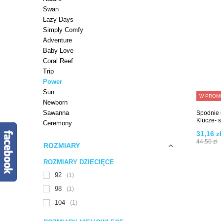
Swan
Lazy Days
Simply Comfy
Adventure
Baby Love
Coral Reef
Trip
Power
Sun
W PROM
Newborn
Sawanna
Spodnie
Klucze- 
Ceremony
31,16 z
44,50 zł
ROZMIARY
ROZMIARY DZIECIĘCE
92
1
98
1
104
1