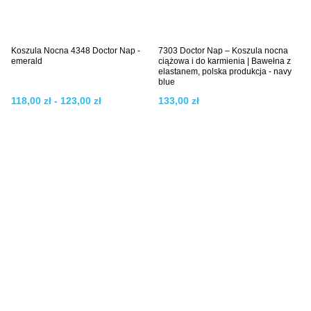
Koszula Nocna 4348 Doctor Nap -
7303 Doctor Nap – Koszula nocna
emerald
ciążowa i do karmienia | Bawełna z
elastanem, polska produkcja - navy
blue
118,00 zł - 123,00 zł
133,00 zł
Koszula Nocna 7308 Doctor Nap -
flores
169,00 zł - 172,00 zł
118,00 zł