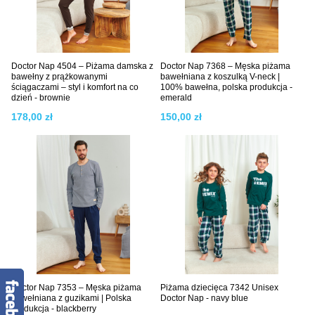
Doctor Nap 4504 – Piżama damska z
Doctor Nap 7368 – Męska piżama
bawełny z prążkowanymi
bawełniana z koszulką V-neck |
ściągaczami – styl i komfort na co
100% bawełna, polska produkcja -
dzień - brownie
emerald
178,00 zł
150,00 zł
Doctor Nap 7353 – Męska piżama
Piżama dziecięca 7342 Unisex
bawełniana z guzikami | Polska
Doctor Nap - navy blue
produkcja - blackberry