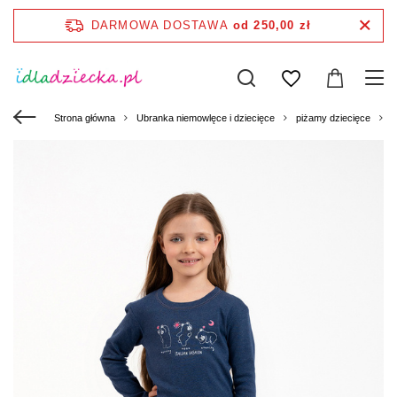
DARMOWA DOSTAWA
od 250,00 zł
Strona główna
Ubranka niemowlęce i dziecięce
piżamy dziecięce
L