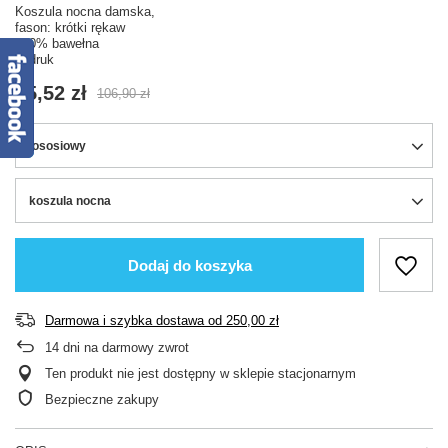
Koszula nocna damska,
fason: krótki rękaw
100% bawełna
nadruk
85,52 zł
106,90 zł
łososiowy
koszula nocna
Dodaj do koszyka
Darmowa i szybka dostawa
od
250,00 zł
14
dni na darmowy zwrot
Ten produkt nie jest dostępny w sklepie stacjonarnym
Bezpieczne zakupy