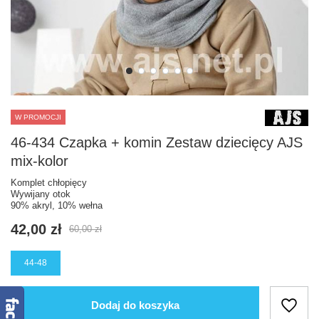
W PROMOCJI
46-434 Czapka + komin Zestaw dziecięcy AJS
mix-kolor
Komplet chłopięcy
Wywijany otok
90% akryl, 10% wełna
42,00 zł
60,00 zł
44-48
Dodaj do koszyka