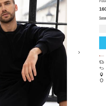
Pols
160
Spra