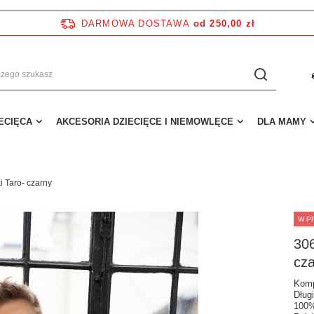
DARMOWA DOSTAWA
od 250,00 zł
IECIĘCA
AKCESORIA DZIECIĘCE I NIEMOWLĘCE
DLA MAMY
 Taro- czarny
W P
30
cz
Komp
Dług
100%