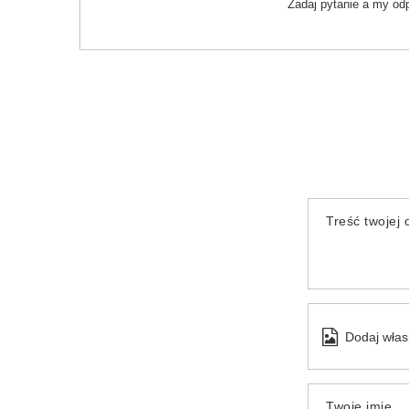
Zadaj pytanie a my od
Treść twojej o
Dodaj włas
Twoje imię