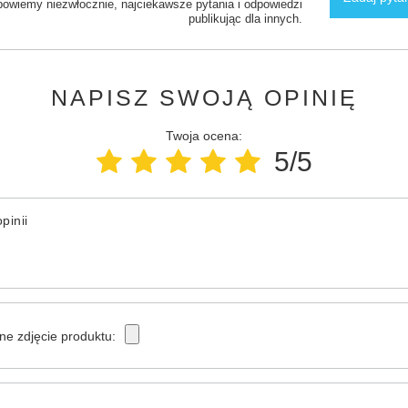
powiemy niezwłocznie, najciekawsze pytania i odpowiedzi
publikując dla innych.
NAPISZ SWOJĄ OPINIĘ
Twoja ocena:
5/5
pinii
ne zdjęcie produktu: