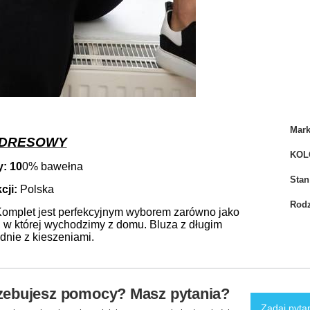
Mar
 DRESOWY
KOL
y: 10
0% bawełna
Stan
cji:
Polska
Rodz
Komplet jest perfekcyjnym wyborem zarówno jako
, w której wychodzimy z domu. Bluza z długim
dnie z kieszeniami.
zebujesz pomocy? Masz pytania?
Zadaj pyta