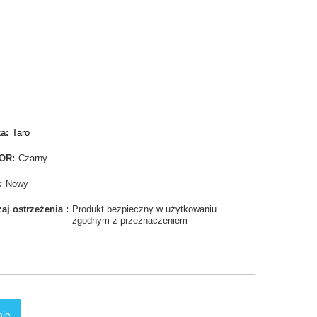
ka
Taro
OR
Czarny
Nowy
aj ostrzeżenia
Produkt bezpieczny w użytkowaniu
zgodnym z przeznaczeniem
nie