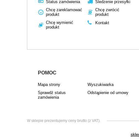
Status zamówienia
Śledzenie przesyłki
Chcę zareklamować
Chcę zwrócić
produkt
produkt
Chcę wymienić
Kontakt
produkt
POMOC
Mapa strony
Wyszukiwarka
Sprawdź status
Odstąpienie od umowy
zamówienia
W sklepie prezentujemy ceny brutto (z VAT).
skle