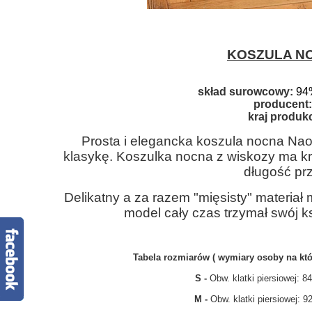
KOSZULA N
skład surowcowy:
94
producent:
kraj produkc
Prosta i elegancka koszula nocna Nao
klasykę. Koszulka nocna z wiskozy ma k
długość pr
Delikatny a za razem "mięsisty" materia
model cały czas trzymał swój ks
Tabela rozmiarów ( wymiary osoby na któ
S -
Obw. klatki piersiowej: 
M -
Obw. klatki piersiowej: 