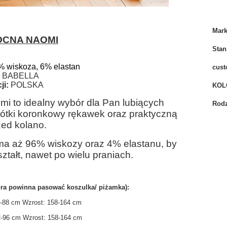
Mar
OCNA NAOMI
Stan
% wiskoza, 6% elastan
cust
BABELLA
ji:
POLSKA
KOL
mi to idealny wybór dla Pan lubiących
Rodz
rótki koronkowy rękawek oraz praktyczną
zed kolano.
ł ma aż 96% wiskozy oraz 4% elastanu, by
ztałt, nawet po wielu praniach.
ra powinna pasować koszulka/ piżamka):
84-88 cm Wzrost: 158-164 cm
92-96 cm Wzrost: 158-164 cm