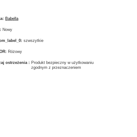
ka
Babella
Nowy
om_label_0
szwszytkie
OR
Różowy
aj ostrzeżenia
Produkt bezpieczny w użytkowaniu
zgodnym z przeznaczeniem