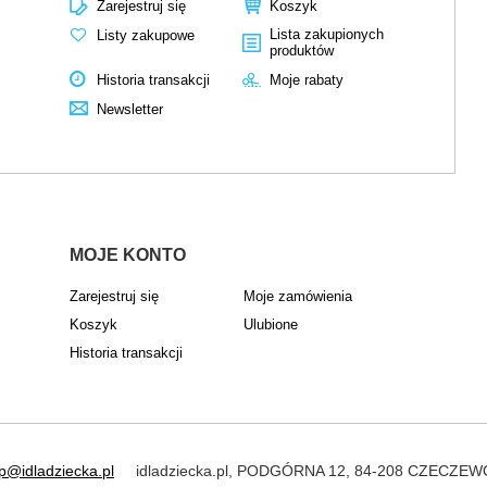
Zarejestruj się
Koszyk
Lista zakupionych
Listy zakupowe
produktów
Historia transakcji
Moje rabaty
Newsletter
MOJE KONTO
Zarejestruj się
Moje zamówienia
Koszyk
Ulubione
Historia transakcji
p@idladziecka.pl
idladziecka.pl
,
PODGÓRNA 12
,
84-208
CZECZEW