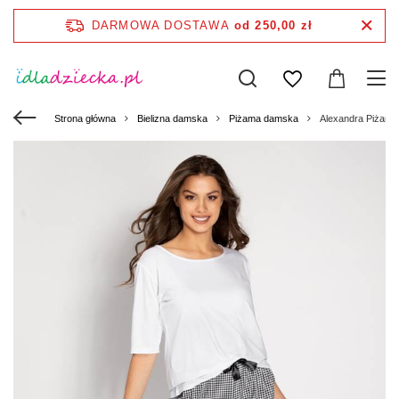
DARMOWA DOSTAWA
od 250,00 zł
Strona główna
Bielizna damska
Piżama damska
Alexandra Piżama