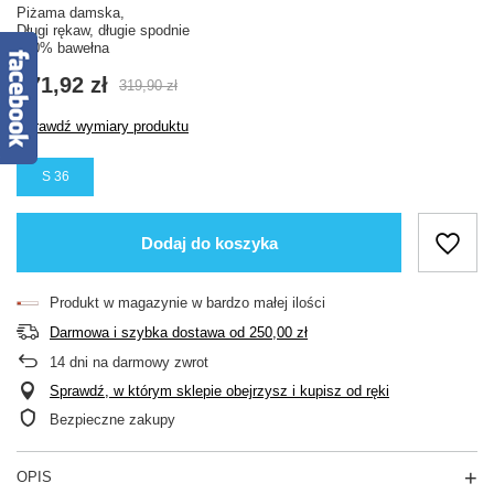
Piżama damska,
Długi rękaw, długie spodnie
100% bawełna
271,92 zł
319,90 zł
Sprawdź wymiary produktu
S 36
Dodaj do koszyka
Produkt w magazynie w bardzo małej ilości
Darmowa i szybka dostawa
od
250,00 zł
14
dni na darmowy zwrot
Sprawdź, w którym sklepie obejrzysz i kupisz od ręki
Bezpieczne zakupy
OPIS