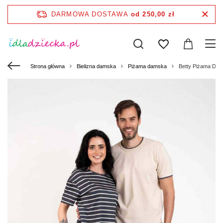
DARMOWA DOSTAWA
od 250,00 zł
Strona główna
Bielizna damska
Piżama damska
Betty Piżama Damsk