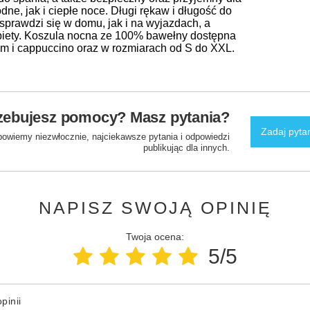
ne, jak i ciepłe noce. Długi rękaw i długość do
 sprawdzi się w domu, jak i na wyjazdach, a
iety. Koszula nocna ze 100% bawełny dostępna
wym i cappuccino oraz w rozmiarach od S do XXL.
zebujesz pomocy? Masz pytania?
Zadaj pyta
powiemy niezwłocznie, najciekawsze pytania i odpowiedzi
publikując dla innych.
NAPISZ SWOJĄ OPINIĘ
Twoja ocena:
5/5
pinii