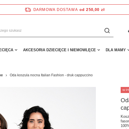
DARMOWA DOSTAWA
od 250,00 zł
IECIĘCA
AKCESORIA DZIECIĘCE I NIEMOWLĘCE
DLA MAMY
ne
Oda koszula nocna Italian Fashion - druk cappuccino
W P
Oda
ca
Kosz
faso
100%