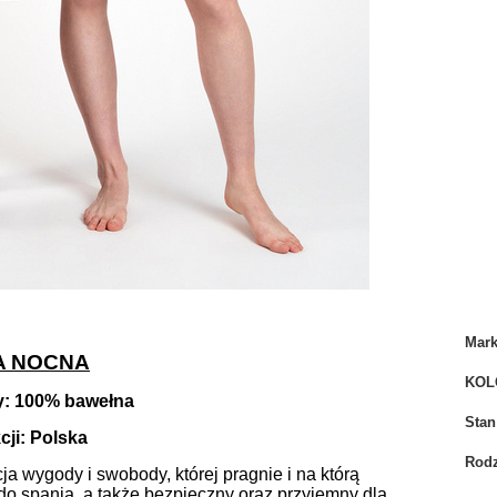
Mar
A NOCNA
KOL
y: 100% bawełna
Stan
cji: Polska
Rodz
 wygody i swobody, której pragnie i na którą
i do spania, a także bezpieczny oraz przyjemny dla