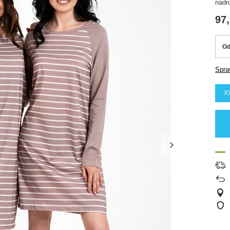
nadr
97,
Od
Spra
X