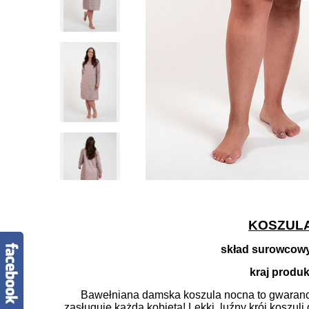
KOSZUL
skład surowcow
kraj produk
Bawełniana damska koszula nocna to gwarancja
zasługuje każda kobieta! Lekki, luźny krój koszul