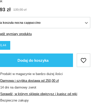
uk
93 zł
139,90 zł
a koszula nocna cappuccino
wdź wymiary produktu
XL44
Dodaj do koszyka
Produkt w magazynie w bardzo dużej ilości
Darmowa i szybka dostawa
od
250,00 zł
14
dni na darmowy zwrot
Sprawdź, w którym sklepie obejrzysz i kupisz od ręki
Bezpieczne zakupy