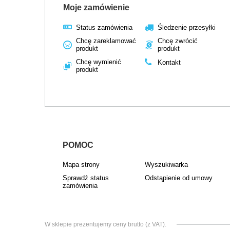
Moje zamówienie
Status zamówienia
Śledzenie przesyłki
Chcę zareklamować
Chcę zwrócić
produkt
produkt
Chcę wymienić
Kontakt
produkt
POMOC
Mapa strony
Wyszukiwarka
Sprawdź status
Odstąpienie od umowy
zamówienia
W sklepie prezentujemy ceny brutto (z VAT).