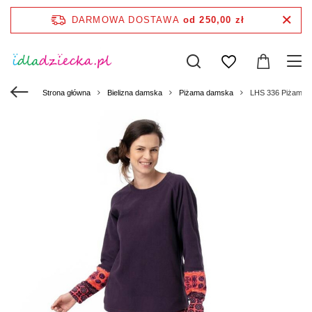
DARMOWA DOSTAWA
od 250,00 zł
Strona główna
Bielizna damska
Piżama damska
LHS 336 Piżama D