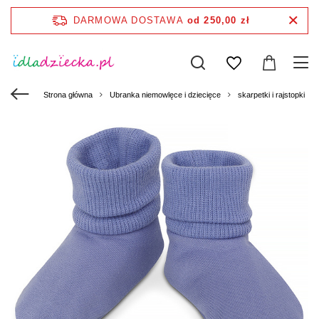
DARMOWA DOSTAWA
od 250,00 zł
Strona główna
Ubranka niemowlęce i dziecięce
skarpetki i rajstopki