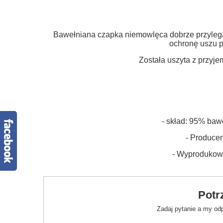
Bawełniana czapka niemowlęca dobrze przyleg
ochronę uszu 
Została uszyta z przyj
- skład:
9
5
% bawe
- Producen
- Wyprodukow
Potr
Zadaj pytanie a my od