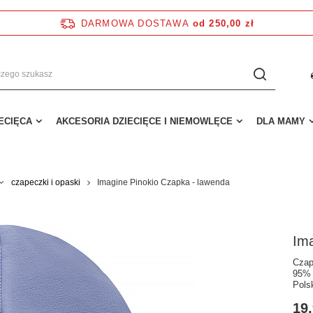
DARMOWA DOSTAWA
od 250,00 zł
IECIĘCA
AKCESORIA DZIECIĘCE I NIEMOWLĘCE
DLA MAMY
czapeczki i opaski
Imagine Pinokio Czapka - lawenda
Ima
Czap
95% 
Pols
19,