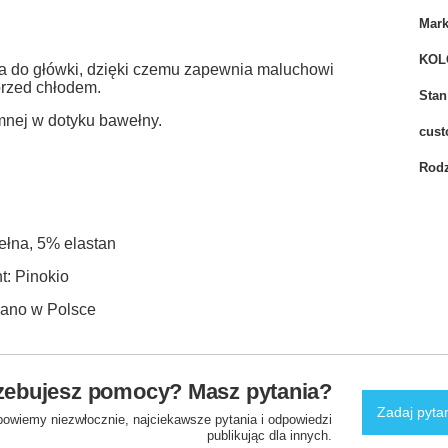
Mar
KOL
a do główki, dzięki czemu zapewnia maluchowi
przed chłodem.
Stan
emnej w dotyku bawełny.
cust
Rodz
łna,
5
% elastan
t: Pinokio
ano w Polsce
zebujesz pomocy? Masz pytania?
Zadaj pyta
powiemy niezwłocznie, najciekawsze pytania i odpowiedzi
publikując dla innych.