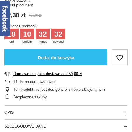
100 % bawełna
Polski producent
42,30 zł
47,00 zł
Do końca promocji:
10
10
32
32
dni
godzin
minut
sekund
Dodaj do koszyka
Darmowa i szybka dostawa
od
250,00 zł
14
dni na darmowy zwrot
Ten produkt nie jest dostępny w sklepie stacjonarnym
Bezpieczne zakupy
OPIS
SZCZEGÓŁOWE DANE