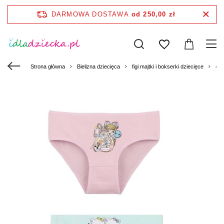
DARMOWA DOSTAWA
od 250,00 zł
Strona główna
Bielizna dziecięca
figi majtki i bokserki dziecięce
411