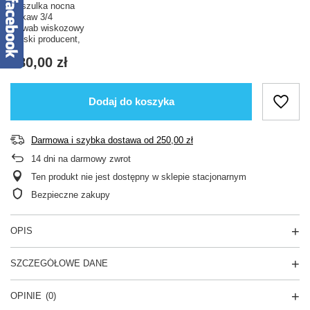
Koszulka nocna
Rękaw 3/4
jedwab wiskozowy
Polski producent,
180,00 zł
Dodaj do koszyka
Darmowa i szybka dostawa
od
250,00 zł
14
dni na darmowy zwrot
Ten produkt nie jest dostępny w sklepie stacjonarnym
Bezpieczne zakupy
OPIS
SZCZEGÓŁOWE DANE
OPINIE
(0)