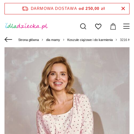
DARMOWA DOSTAWA
od 250,00 zł
Strona główna
dla mamy
Koszule ciążowe i do karmienia
3216 Kos