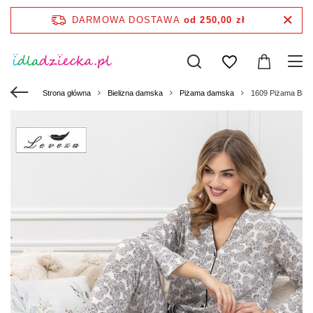
DARMOWA DOSTAWA
od 250,00 zł
Strona główna
Bielizna damska
Piżama damska
1609 Piżama Broni