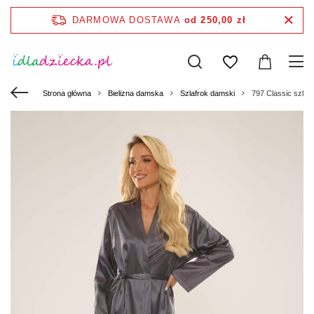
DARMOWA DOSTAWA
od 250,00 zł
Strona główna
Bielizna damska
Szlafrok damski
797 Classic szlaf