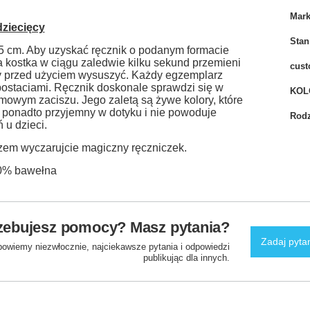
Mar
dziecięcy
Stan
5 cm. Aby uzyskać ręcznik o podanym formacie
a kostka w ciągu zaledwie kilku sekund przemieni
cust
eży przed użyciem wysuszyć. Każdy egzemplarz
postaciami. Ręcznik doskonale sprawdzi się w
KOL
omowym zaciszu. Jego zaletą są żywe kolory, które
st ponadto przyjemny w dotyku i nie powoduje
Rodz
 u dzieci.
azem wyczarujcie magiczny ręczniczek.
00% bawełna
zebujesz pomocy? Masz pytania?
Zadaj pyta
powiemy niezwłocznie, najciekawsze pytania i odpowiedzi
publikując dla innych.