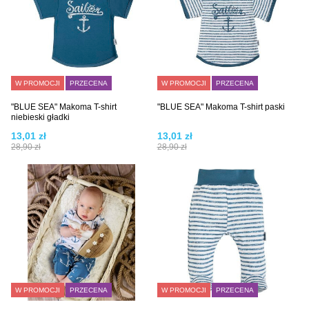
W PROMOCJI
PRZECENA
W PROMOCJI
PRZECENA
"BLUE SEA" Makoma T-shirt
"BLUE SEA" Makoma T-shirt paski
niebieski gładki
13,01 zł
13,01 zł
28,90 zł
28,90 zł
W PROMOCJI
PRZECENA
W PROMOCJI
PRZECENA