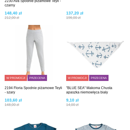
2230 Ava Spodnie piżamowe Teyli -
czarny
148,40 zł
137,20 zł
212,00 zł
196,00 zł
W PROMOCJI
PRZECENA
W PROMOCJI
PRZECENA
2194 Floria Spodnie piżamowe Teyli
"BLUE SEA" Makoma Chusta
- szary
apaszka niemowlęca biały
103,60 zł
9,10 zł
148,00 zł
14,00 zł