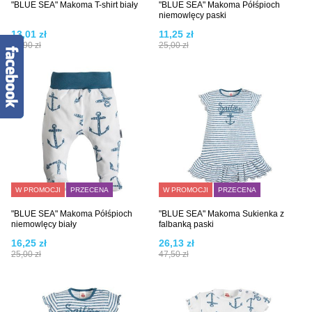
"BLUE SEA" Makoma T-shirt biały
"BLUE SEA" Makoma Półśpioch
niemowlęcy paski
13,01 zł
11,25 zł
28,90 zł
25,00 zł
W PROMOCJI
PRZECENA
W PROMOCJI
PRZECENA
"BLUE SEA" Makoma Półśpioch
"BLUE SEA" Makoma Sukienka z
niemowlęcy biały
falbanką paski
16,25 zł
26,13 zł
25,00 zł
47,50 zł