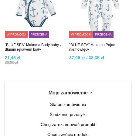
W PROMOCJI
PRZECENA
W PROMOCJI
PRZECENA
"BLUE SEA" Makoma Body baby z
"BLUE SEA" Makoma Pajac
długim rękawem biały
niemowlęcy
21,45 zł
37,05 zł - 38,35 zł
33,00 zł
Moje zamówienie
Status zamówienia
Śledzenie przesyłki
Chcę zareklamować produkt
Chcę zwrócić produkt