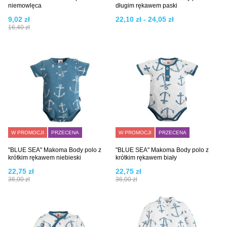
niemowlęca
długim rękawem paski
9,02 zł
22,10 zł - 24,05 zł
16,40 zł
W PROMOCJI
PRZECENA
W PROMOCJI
PRZECENA
"BLUE SEA" Makoma Body polo z
"BLUE SEA" Makoma Body polo z
krótkim rękawem niebieski
krótkim rękawem biały
22,75 zł
22,75 zł
36,00 zł
36,00 zł