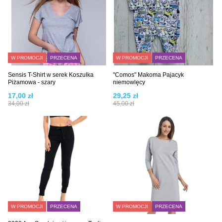
W PROMOCJI
PRZECENA
W PROMOCJI
PRZECENA
Sensis T-Shirt w serek Koszulka
"Comos" Makoma Pajacyk
Piżamowa - szary
niemowlęcy
17,00 zł
29,25 zł
34,00 zł
45,00 zł
W PROMOCJI
PRZECENA
W PROMOCJI
PRZECENA