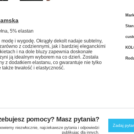
Mar
damska
Stan
łna, 5% elastan
cust
ie modę i wygodę. Okrągły dekolt nadaje subtelny,
zarówno z codziennymi, jak i bardziej eleganckimi
KOL
nkietach i na dole bluzy zapewnia doskonałe
yni ją idealnym wyborem na co dzień. Została
Rodz
y z dodatkiem elastanu, co gwarantuje nie tylko
e także trwałość i elastyczność.
zebujesz pomocy? Masz pytania?
Zadaj pyta
powiemy niezwłocznie, najciekawsze pytania i odpowiedzi
publikując dla innych.