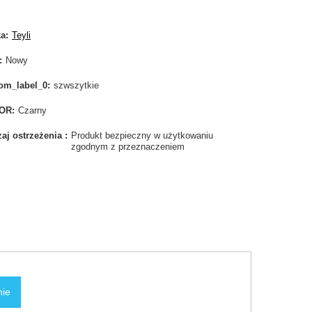
ka
Teyli
Nowy
om_label_0
szwszytkie
OR
Czarny
aj ostrzeżenia
Produkt bezpieczny w użytkowaniu
zgodnym z przeznaczeniem
nie