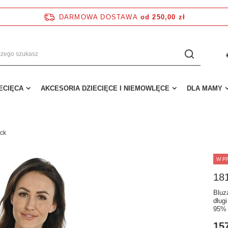
DARMOWA DOSTAWA
od 250,00 zł
IECIĘCA
AKCESORIA DZIECIĘCE I NIEMOWLĘCE
DLA MAMY
ack
W P
181
Bluz
dług
95% 
157