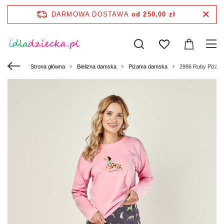
DARMOWA DOSTAWA
od 250,00 zł
Strona główna
Bielizna damska
Piżama damska
2986 Ruby Piżam