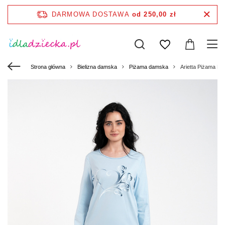
DARMOWA DOSTAWA
od 250,00 zł
Strona główna
Bielizna damska
Piżama damska
Arietta Piżama Dam