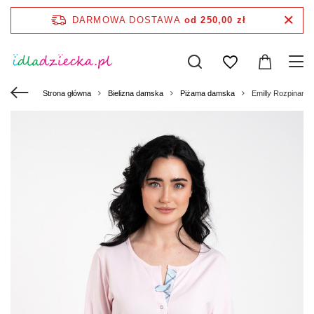
DARMOWA DOSTAWA
od 250,00 zł
Strona główna
Bielizna damska
Piżama damska
Emilly Rozpinana 