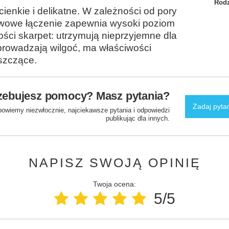
Rodz
ienkie i delikatne. W zależności od pory
szwowe łączenie zapewnia wysoki poziom
ści skarpet: utrzymują nieprzyjemne dla
dprowadzają wilgoć, ma właściwości
szczące.
zebujesz pomocy? Masz pytania?
Zadaj pyta
powiemy niezwłocznie, najciekawsze pytania i odpowiedzi
publikując dla innych.
NAPISZ SWOJĄ OPINIĘ
Twoja ocena:
5/5