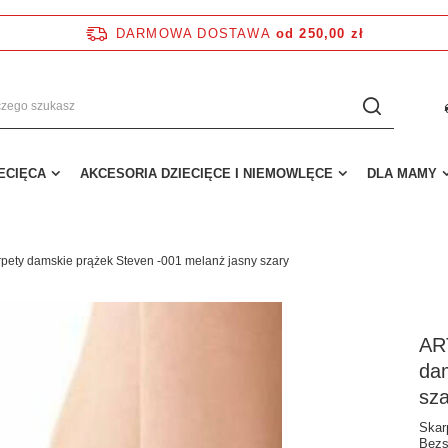
DARMOWA DOSTAWA
od 250,00 zł
IECIĘCA
AKCESORIA DZIECIĘCE I NIEMOWLĘCE
DLA MAMY
pety damskie prążek Steven -001 melanż jasny szary
AR
dam
sza
Skar
Bezs