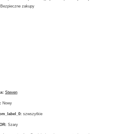
Bezpieczne zakupy
ka
Steven
Nowy
om_label_0
szwszytkie
OR
Szary