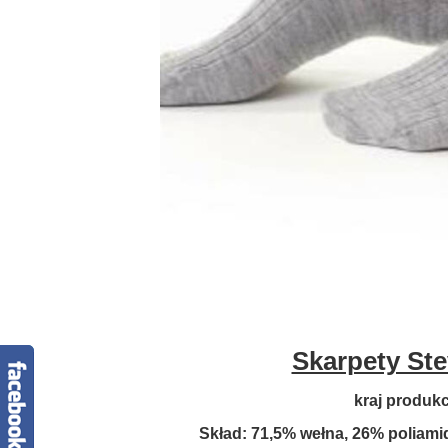
Skarpety St
kraj produkcj
Skład:
71,5% wełna, 26% poliamid