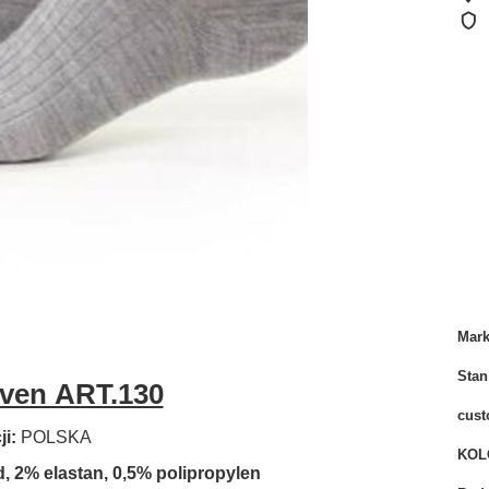
Mar
Stan
even ART.130
cust
i:
POLSKA
KOL
, 2% elastan, 0,5% polipropylen