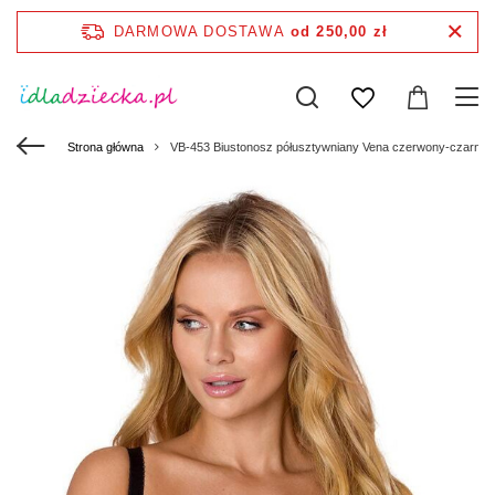
DARMOWA DOSTAWA
od 250,00 zł
Strona główna
VB-453 Biustonosz półusztywniany Vena czerwony-czarny