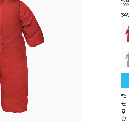
Pols
100%
349