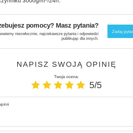
czynniku 3000g/m
/24h.
zebujesz pomocy? Masz pytania?
Zadaj pyta
powiemy niezwłocznie, najciekawsze pytania i odpowiedzi
publikując dla innych.
NAPISZ SWOJĄ OPINIĘ
Twoja ocena:
5/5
pinii