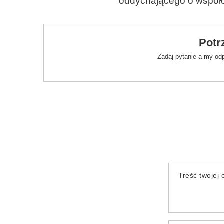
oddychającego o współ
Potr
Zadaj pytanie a my od
Treść twojej o