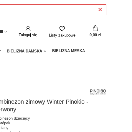
Zaloguj się
0,00 zł
Listy zakupowe
BIELIZNA MĘSKA
BIELIZNA DAMSKA
mbinezon zimowy Winter Pinokio -
erwony
inezon dziecięcy
stópek
plany