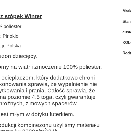
Mar
 stópek Winter
Stan
% poliester
cust
: Pinokio
KOL
cji: Polska
Rodz
zon dziecięcy.
ny na wiatr i zmoczenie 100% poliester.
 ocieplaczem, który dodatkowo chroni
ikonowania sprawia, że wypełnienie nie
tkowania i prania. Całość sprawia, że
na poziomie 4,5 toga, czyli gwarantuje
 mroźnych, zimowych spacerów.
est miłym w dotyku futerkiem.
odukcji kombinezonu użyliśmy materiału
2