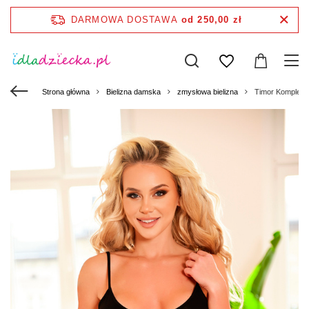
DARMOWA DOSTAWA
od 250,00 zł
Strona główna
Bielizna damska
zmysłowa bielizna
Timor Komplet 