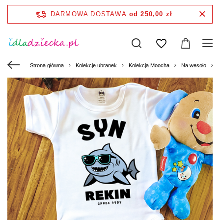
DARMOWA DOSTAWA
od 250,00 zł
Strona główna
Kolekcje ubranek
Kolekcja Moocha
Na wesoło