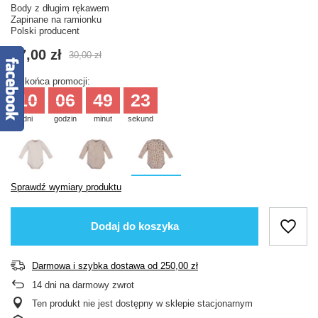
Body z długim rękawem
Zapinane na ramionku
Polski producent
27,00 zł
30,00 zł
Do końca promocji:
10
06
49
23
dni
godzin
minut
sekund
Sprawdź wymiary produktu
Dodaj do koszyka
Darmowa i szybka dostawa
od
250,00 zł
14
dni na darmowy zwrot
Ten produkt nie jest dostępny w sklepie stacjonarnym