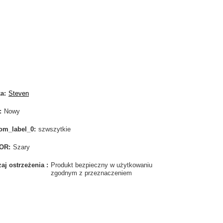
ka
Steven
Nowy
om_label_0
szwszytkie
OR
Szary
aj ostrzeżenia
Produkt bezpieczny w użytkowaniu
zgodnym z przeznaczeniem