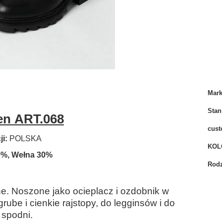
Mar
Stan
en ART.068
cust
i:
POLSKA
KOL
70%, Wełna 30%
Rodz
ne. Noszone jako ocieplacz i ozdobnik w
grube i cienkie rajstopy, do legginsów i do
 spodni.