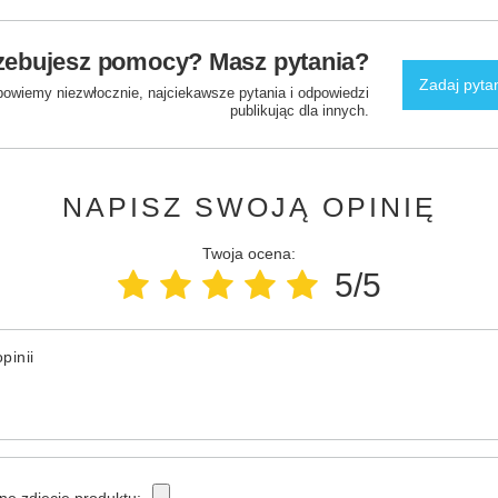
zebujesz pomocy? Masz pytania?
Zadaj pyta
powiemy niezwłocznie, najciekawsze pytania i odpowiedzi
publikując dla innych.
NAPISZ SWOJĄ OPINIĘ
Twoja ocena:
5/5
pinii
ne zdjęcie produktu: