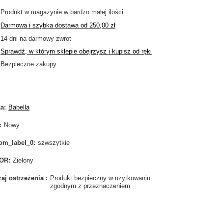
Produkt w magazynie w bardzo małej ilości
Darmowa i szybka dostawa
od
250,00 zł
14
dni na darmowy zwrot
Sprawdź, w którym sklepie obejrzysz i kupisz od ręki
Bezpieczne zakupy
ka
Babella
Nowy
om_label_0
szwszytkie
OR
Zielony
aj ostrzeżenia
Produkt bezpieczny w użytkowaniu
zgodnym z przeznaczeniem