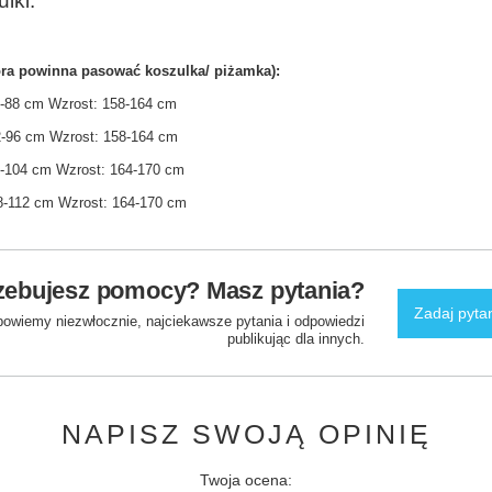
ulki.
ra powinna pasować koszulka/ piżamka):
84-88 cm Wzrost: 158-164 cm
92-96 cm Wzrost: 158-164 cm
00-104 cm Wzrost: 164-170 cm
08-112 cm Wzrost: 164-170 cm
zebujesz pomocy? Masz pytania?
Zadaj pyta
powiemy niezwłocznie, najciekawsze pytania i odpowiedzi
publikując dla innych.
NAPISZ SWOJĄ OPINIĘ
Twoja ocena: