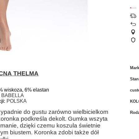
Mar
CNA THELMA
Stan
% wiskoza, 6% elastan
cust
BABELLA
ji:
POLSKA
KOL
ypadnie do gustu zarówno wielbicielkom
Rodz
 koronka podkreśla dekolt. Gumka wszyta
manie, dzięki czemu koszula świetnie
szym biustem. Koronka zdobi także dół