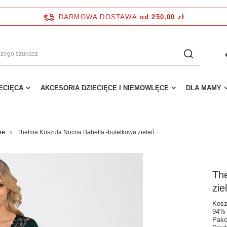
DARMOWA DOSTAWA
od 250,00 zł
IECIĘCA
AKCESORIA DZIECIĘCE I NIEMOWLĘCE
DLA MAMY
ne
Thelma Koszula Nocna Babella -butelkowa zieleń
Th
zie
Kosz
94% 
Pako