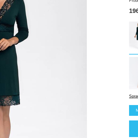
Prod
196
Spra
M