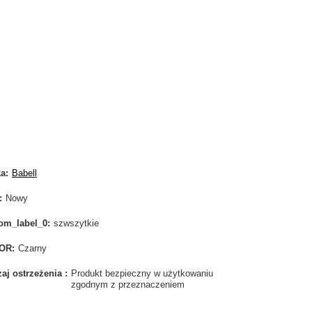
ka
Babell
Nowy
om_label_0
szwszytkie
OR
Czarny
aj ostrzeżenia
Produkt bezpieczny w użytkowaniu
zgodnym z przeznaczeniem