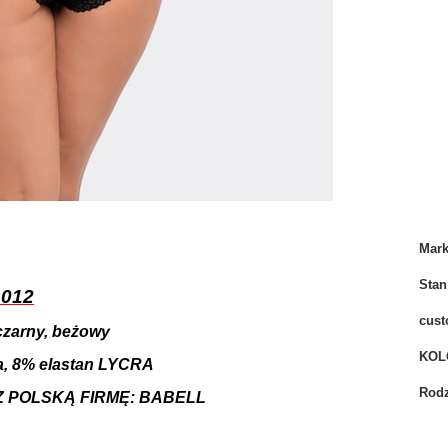
Mar
Stan
 012
cust
czarny, beżowy
KOL
, 8% elastan LYCRA
Rodz
POLSKĄ FIRMĘ: BABELL