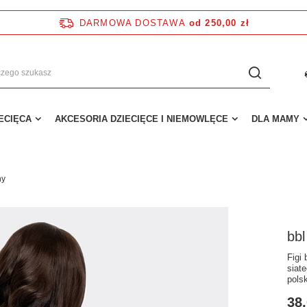
DARMOWA DOSTAWA
od 250,00 zł
IECIĘCA
AKCESORIA DZIECIĘCE I NIEMOWLĘCE
DLA MAMY
ny
bbl
Figi
siat
pols
38,