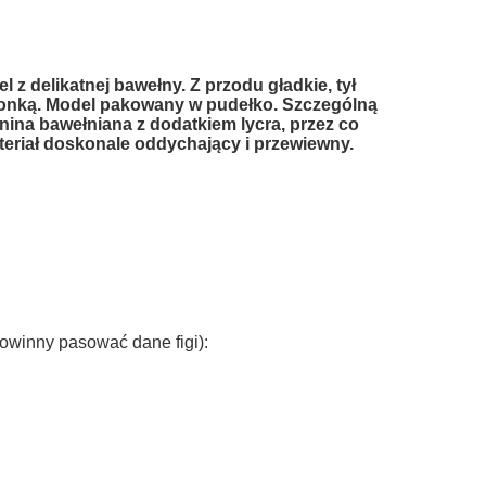
l z delikatnej bawełny. Z przodu gładkie, tył
ronką. Model pakowany w pudełko. Szczególną
anina bawełniana z dodatkiem lycra, przez co
ateriał doskonale oddychający i przewiewny.
owinny pasować dane figi):