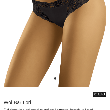
Wol-Bar Lori
Figi damskie z delikatnej mikrofibry i ażurowej koronki, tył gładki.