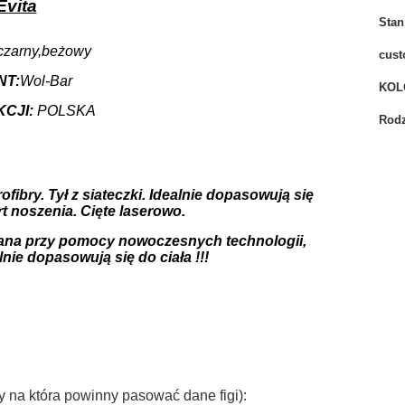
Evita
Stan
,czarny,beżowy
cust
T:
Wol-Bar
KOL
CJI:
POLSKA
Rodz
fibry. Tył z siateczki. Idealnie dopasowują się
t noszenia. Cięte laserowo.
wana przy pomocy nowoczesnych technologii,
lnie dopasowują się do ciała !!!
 na która powinny pasować dane figi):