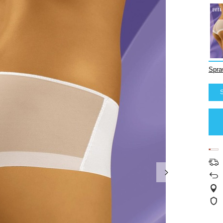
Spra
S