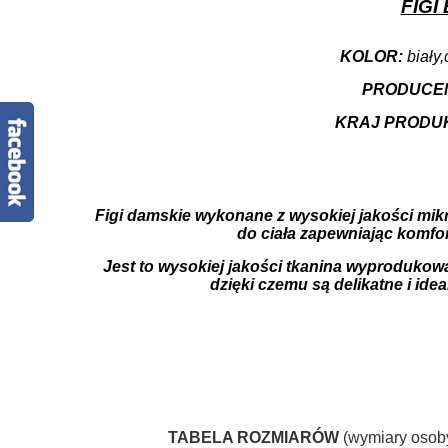
FIGI 
KOLOR:
biały
PRODUCEN
KRAJ PRODUK
.
.
Figi damskie wykonane z wysokiej jakości mikro
do ciała zapewniając komfor
Jest to wysokiej jakości tkanina wyproduko
dzięki czemu są delikatne i idea
.
.
.
.
TABELA ROZMIARÓW
(wymiary osoby