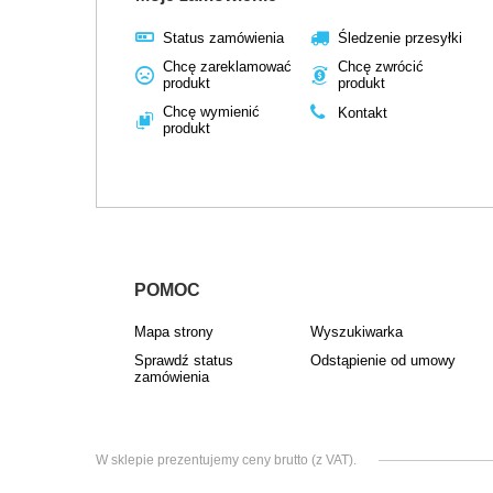
Status zamówienia
Śledzenie przesyłki
Chcę zareklamować
Chcę zwrócić
produkt
produkt
Chcę wymienić
Kontakt
produkt
POMOC
Mapa strony
Wyszukiwarka
Sprawdź status
Odstąpienie od umowy
zamówienia
W sklepie prezentujemy ceny brutto (z VAT).