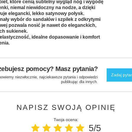
biet, które cenią subtelny wygląd nóg i wygodę
cienki, niemal niewidoczny na nodze, a dzięki
je elegancki, lekko satynowy połysk.
nały wybór do sandałów i szpilek z odkrytymi
wej pozwala nosić je nawet do eleganckich,
h sukienek.
 elastyczność, idealne dopasowanie i komfort
enia.
zebujesz pomocy? Masz pytania?
Zadaj pyta
powiemy niezwłocznie, najciekawsze pytania i odpowiedzi
publikując dla innych.
NAPISZ SWOJĄ OPINIĘ
Twoja ocena:
5/5