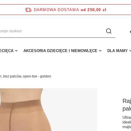
DARMOWA DOSTAWA
od 250,00 zł
IECIĘCA
AKCESORIA DZIECIĘCE I NIEMOWLĘCE
DLA MAMY
n, bez palców, open-toe - golden
Raj
pal
Ultr
idea
majt