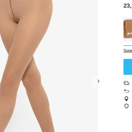
23,
Spra