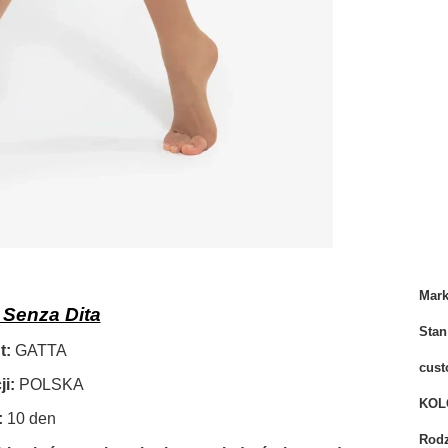
Mar
Senza Dita
Stan
t:
GATTA
cust
i:
POLSKA
KOL
:
10 den
Rodz