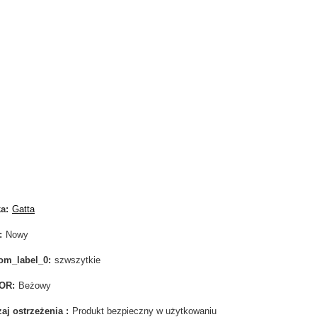
ka
Gatta
Nowy
om_label_0
szwszytkie
OR
Beżowy
aj ostrzeżenia
Produkt bezpieczny w użytkowaniu