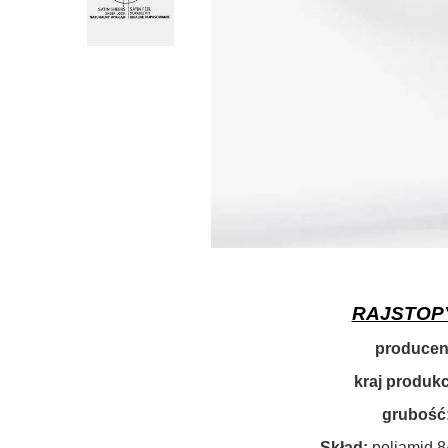
RAJSTOPY
producen
kraj produkcj
grubość:
Skład:
poliamid 8