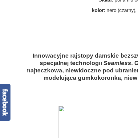
kolor:
nero (czarny),
.
.
.
.
Innowacyjne rajstopy damskie
bezs
specjalnej technologii
Seamless
. 
majteczkowa, niewidoczne pod ubraniem
modelująca gumkokoronka, niew