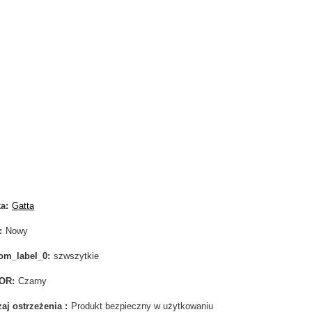
ka
Gatta
Nowy
om_label_0
szwszytkie
OR
Czarny
aj ostrzeżenia
Produkt bezpieczny w użytkowaniu