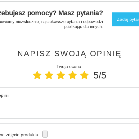
zebujesz pomocy? Masz pytania?
Zadaj pyta
powiemy niezwłocznie, najciekawsze pytania i odpowiedzi
publikując dla innych.
NAPISZ SWOJĄ OPINIĘ
Twoja ocena:
5/5
pinii
ne zdjęcie produktu: