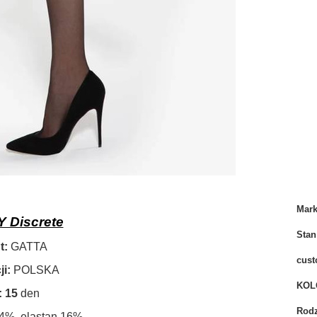
Mar
 Discrete
Stan
t:
GATTA
cust
i:
POLSKA
KOL
 15
den
Rodz
4%, elastan 16%.