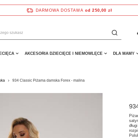
DARMOWA DOSTAWA
od 250,00 zł
IECIĘCA
AKCESORIA DZIECIĘCE I NIEMOWLĘCE
DLA MAMY
ska
934 Classic Piżama damska Forex - malina
934
Piża
saty
długi
rozp
Pols