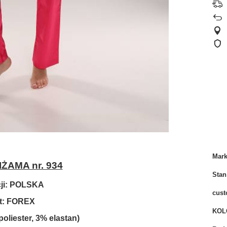
Mar
ŻAMA nr. 934
Stan
cji: POLSKA
cust
t: FOREX
KOL
oliester, 3% elastan)