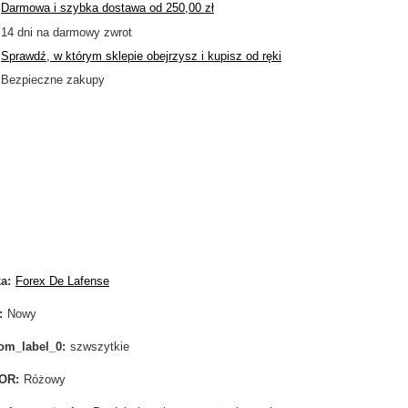
Darmowa i szybka dostawa
od
250,00 zł
14
dni na darmowy zwrot
Sprawdź, w którym sklepie obejrzysz i kupisz od ręki
Bezpieczne zakupy
ka
Forex De Lafense
Nowy
om_label_0
szwszytkie
OR
Różowy