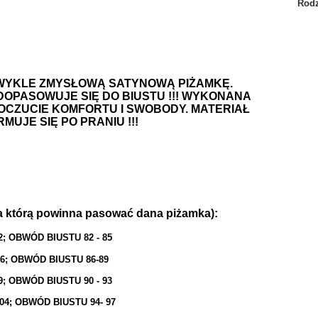
Rodz
ZWYKLE ZMYSŁOWĄ SATYNOWĄ PIŻAMKĘ.
DOPASOWUJE SIĘ DO BIUSTU !!! WYKONANA
POCZUCIE KOMFORTU I SWOBODY. MATERIAŁ
RMUJE SIĘ PO PRANIU !!!
którą powinna pasować dana piżamka):
2; OBWÓD BIUSTU 82 - 85
96; OBWÓD BIUSTU 86-89
9; OBWÓD BIUSTU 90 - 93
04; OBWÓD BIUSTU 94- 97