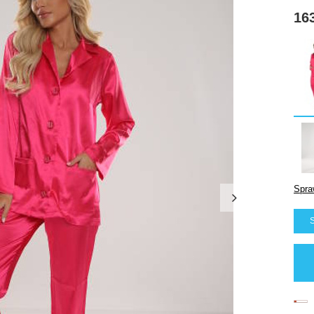
163
Spra
S