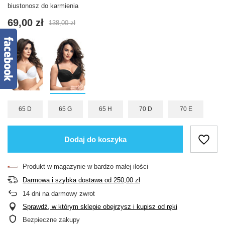
biustonosz do karmienia
69,00 zł
138,00 zł
65 D
65 G
65 H
70 D
70 E
Dodaj do koszyka
Produkt w magazynie w bardzo małej ilości
Darmowa i szybka dostawa
od
250,00 zł
14
dni na darmowy zwrot
Sprawdź, w którym sklepie obejrzysz i kupisz od ręki
Bezpieczne zakupy