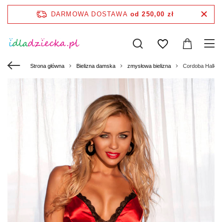
DARMOWA DOSTAWA
od 250,00 zł
Strona główna
Bielizna damska
zmysłowa bielizna
Cordoba Halka 