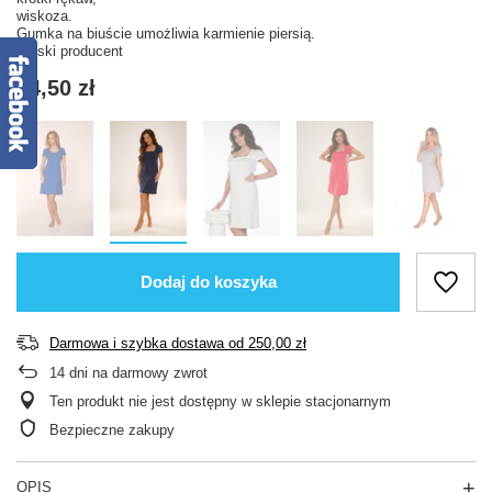
wiskoza.
Gumka na biuście umożliwia karmienie piersią.
Polski producent
74,50 zł
Dodaj do koszyka
Darmowa i szybka dostawa
od
250,00 zł
14
dni na darmowy zwrot
Ten produkt nie jest dostępny w sklepie stacjonarnym
Bezpieczne zakupy
OPIS