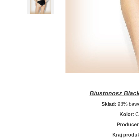
Biustonosz Blac
Skład:
93% bawe
Kolor:
C
Producen
Kraj produk