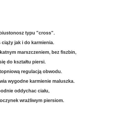
.
.
.
biustonosz
typu "cross"
.
ciąży jak i do karmienia.
katnym marszczeniem, bez fiszbin,
ię do kształtu piersi.
ystopniową regulacją obwodu.
iwia wygodne karmienie maluszka.
odnie oddychac ciału,
poczynek wrażliwym piersiom.
.
.
.