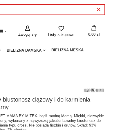
Zaloguj się
0,00 zł
Listy zakupowe
BIELIZNA MĘSKA
BIELIZNA DAMSKA
ly biustonosz ciążowy i do karmienia
arny
T MAMA BY MITEX- bądź modną Mamą- Miękki, niezwykle
dny, wykonany z najwyższej jakości bawełny biustonosz do
iania typu cross. Nie posiada fiszbin i drutów. Skład: 93%
łna, 7% elastan.