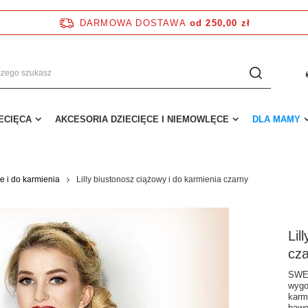
DARMOWA DOSTAWA
od 250,00 zł
IECIĘCA
AKCESORIA DZIECIĘCE I NIEMOWLĘCE
DLA MAMY
e i do karmienia
Lilly biustonosz ciążowy i do karmienia czarny
Lil
cz
SWEE
wygo
karm
bawe