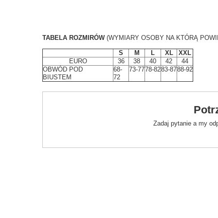
.
TABELA ROZMIRÓW
(WYMIARY OSOBY NA KTÓRĄ POWI
S
M
L
XL
XXL
EURO
36
38
40
42
44
OBWÓD POD
68-
73-77
78-82
83-87
88-92
BIUSTEM
72
Potr
Zadaj pytanie a my od