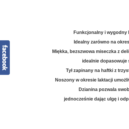
Funkcjonalny i wygodny 
I
dealny zarówno na okres 
Miękka, bezszwowa miseczka z deli
idealnie dopasowuje s
Tył zapinany na haftki z trz
Noszony w okresie laktacji umożl
Dzianina pozwala swob
jednocześnie dając ulgę i od