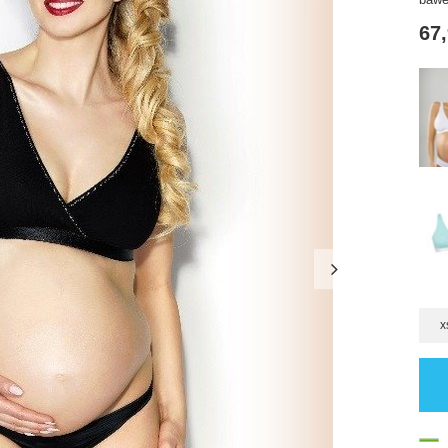
67,
x